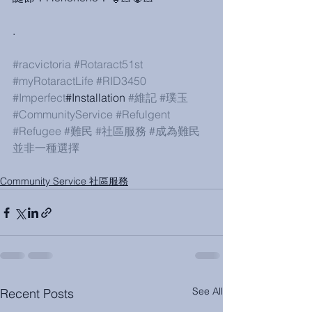
.
#racvictoria
#Rotaract51st
#myRotaractLife
#RID3450
#Imperfect
#Installation 
#維記
#璞玉
#CommunityService
#Refulgent
#Refugee
#難民
#社區服務
#成為難民
並非一種選擇
Community Service 社區服務
See All
Recent Posts