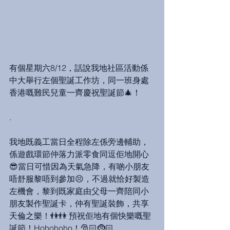
有個星期六8/12，話說我地社區活動係
中大舉行左個聖誕工作坊，同一班身處
香港嘅難民兒童一齊慶祝聖誕節🎄！
.
我地既義工當日全程除左係旁邊輔助，
係遊戲環節仲落力派零食同逗佢地開心
😎當日可惜因為天氣急降，有啲小朋友
唔舒服黎唔到參加😣，不過就恰好製造
左機會，黎到既家庭由父母一齊陪同小
朋友製作聖誕卡，仲有聖誕裝飾，共享
天倫之樂！👫👫 預祝佢地有個快樂嘅聖
誕節！Hohohoho！🎅🏻🤶🏻