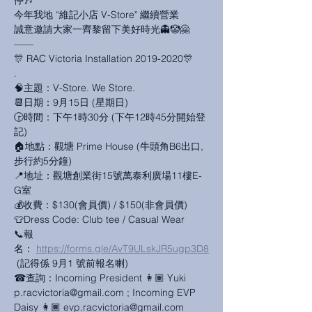
停🎶

今年我地 “維記小店 V-Store" 繼續營業

誠意邀請大家一齊黎留下美好時光👻🤡🤗

——

🎊 RAC Victoria Installation 2019-2020🎊

.

🧠主題：V-Store. We Store.

📆日期：9月15日 (星期日)

🕞時間：下午1時30分 (下午12時45分開始登
記)

🏠地點：觀塘 Prime House (牛頭角B6出口,
步行約5分鐘)

📍地址：觀塘創業街15號萬泰利廣場11樓E-
G室

💰收費：$130(會員價) / $150(非會員價)

👕Dress Code: Club tee / Casual Wear

📞報
名： 
https://forms.gle/AvT9ULskJR5ugp3D8
 (記得係 9月1 號前報名喇)

☎查詢：Incoming President 👩🏽 Yuki 
p.racvictoria@gmail.com ; Incoming EVP 
Daisy 👩🏾 evp.racvictoria@gmail.com
