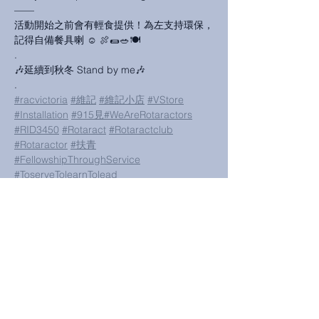
——

活動開始之前會有輕食提供！為左支持環保，
記得自備餐具喇 ☺ 🍖🌯🥗🍽

.

🎶延續到秋冬 Stand by me🎶

#racvictoria
#維記
#維記小店
#VStore
#Installation
#915見
#WeAreRotaractors
#RID3450
#Rotaract
#Rotaractclub
#Rotaractor
#扶青
#FellowshipThroughService
#ToserveTolearnTolead
Share This Event