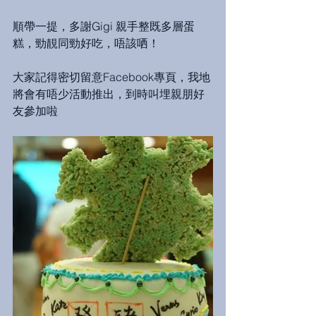
順帶一提，多謝Gigi 親手整既多層蛋
糕，勁靚同勁好吃，唔該哂！
大家記得密切留意Facebook專頁，我地
將會有唔少活動推出，到時叫埋親朋好
友參加啦