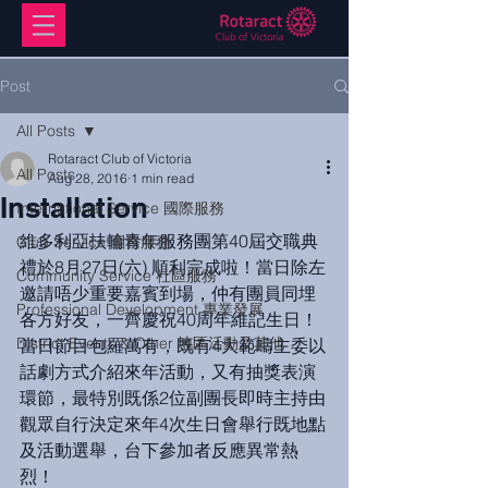
Post
All Posts
Rotaract Club of Victoria
All Posts
Aug 28, 2016
1 min read
Installation
International Service 國際服務
維多利亞扶輪青年服務團第40屆交職典
Club Service 團務服務
禮於8月27日(六) 順利完成啦！當日除左
Community Service 社區服務
邀請唔少重要嘉賓到場，仲有團員同埋
Professional Development 專業發展
各方好友，一齊慶祝40周年維記生日！
District Events & Other 地區活動及其他
當日節目包羅萬有，既有4大範疇主委以
話劇方式介紹來年活動，又有抽獎表演
環節，最特別既係2位副團長即時主持由
觀眾自行決定來年4次生日會舉行既地點
及活動選舉，台下參加者反應異常熱
烈！