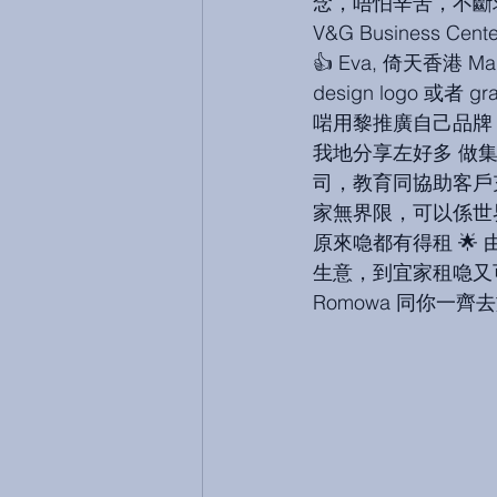
念，唔怕辛苦，不斷求變
V&G Business
👍 Eva, 倚天香港
design logo 
啱用黎推廣自己品牌 Terrie 
我地分享左好多 做集運
司，教育同協助客戶充
家無界限，可以係世界各地買
原來喼都有得租 🌟
生意，到宜家租喼又可以
Romowa 同你一齊