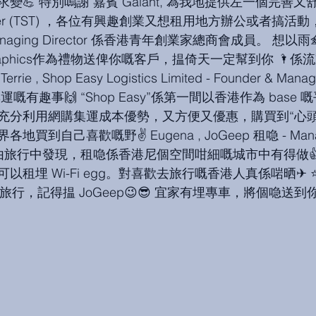
💪 特別嗚謝 嘉賓 Galant, 為我地提供左一個完善又
 Center (TST) ，各位有興趣創業又想租用地方辦公或者搞
 Managing Director 係香港青年創業家總商會成員。 想
或者 graphics作為禮物送俾你嘅客戶，揾倚天一定幫到你 
, Shop Easy Logistics Limited - Founder & Managi
嘅有趣事🙌 “Shop Easy”係第一間以香港作為 base
分利用網購集運成本優勢，又方便又優惠，購買到“心頭好”
到自己喜歡嘅野✌ Eugena , JoGeep 租喼 - Managing
 由旅行中發現，租喼係香港尼個空間咁細嘅城市中有得做
租埋 Wi-Fi egg。對喜歡去旅行嘅香港人真係啱晒✈ 
去旅行，記得揾 JoGeep😉😎 宜家有埋專車，將個喼送到你