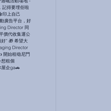
舒適嘅活動場地 -
活動，記得要埋佢啦
以雨傘印上自己
係流動廣告平台，好
ng Director 同
 嘅平價代收集運公
 🎁 希望大
 Director 
 開始租喼尼門
⭐想租個 
屋企ga🚗