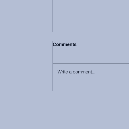
Comments
Write a comment...
【 #維記小店呈獻• 🏡
Professional Development -
Be The Terminator:
Understanding the Skills
Gap - 回顧】